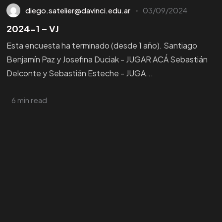
diego.satelier@davinci.edu.ar
03/09/2024
2024-1 – VJ
Esta encuesta ha terminado (desde 1 año). Santiago
Benjamín Paz y Josefina Duciak - JUGAR ACÁ Sebastián
Delconte y Sebastián Esteche - JUGA...
6 min read
¿Querés
CONOCER
nuestras
CARRERAS?
¡ HABLEMOS !