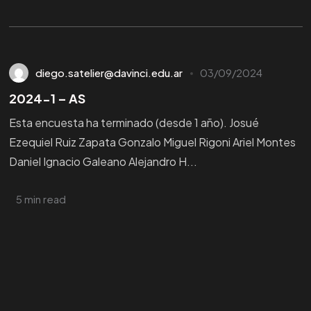
¿Querés
CONOCER
nuestras
CARRERAS?
diego.satelier@davinci.edu.ar
03/09/2024
¡ HABLEMOS !
2024-1 – AS
Esta encuesta ha terminado (desde 1 año). Josué
Ezequiel Ruiz Zapata Gonzalo Miguel Rigoni Ariel Montes
Daniel Ignacio Galeano Alejandro H...
5 min read
©2024
IMPULSO
Da Vinci, All Rights Reserved.