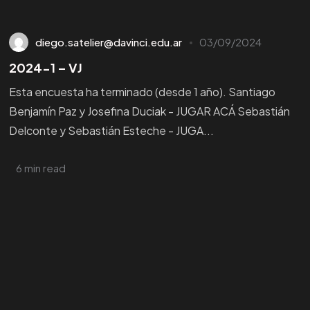
¿Querés
CONOCER
diego.satelier@davinci.edu.ar
03/09/2024
nuestras
CARRERAS?
2024-1 – VJ
Esta encuesta ha terminado (desde 1 año). Santiago
Benjamín Paz y Josefina Duciak - JUGAR ACÁ Sebastián
¡ HABLEMOS !
Delconte y Sebastián Esteche - JUGA...
6 min read
©2024
IMPULSO
Da Vinci, All Rights Reserved.