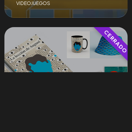
VIDEOJUEGOS
¡ HABLEMOS !
©2024
IMPULSO
Da Vinci, All Rights Reserved.
DISEÑO DE SISTEMA VISUAL
PARA LIBRO