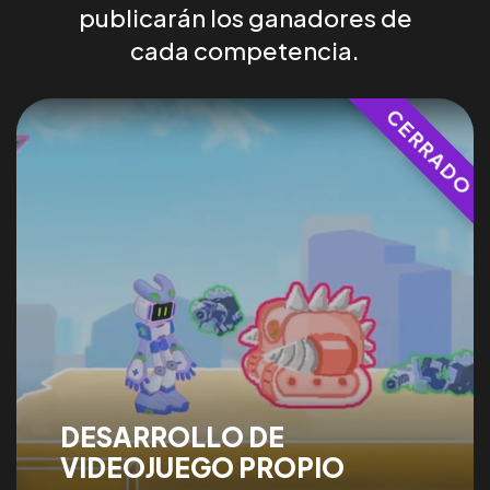
publicarán los ganadores de
cada competencia.
¿Querés
CONOCER
DESARROLLO DE
nuestras
CARRERAS?
VIDEOJUEGO PROPIO